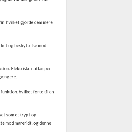
in, hvilket gjorde dem mere
rket og beskyttelse mod
tion. Elektriske natlamper
rgængere.
unktion, hvilket førte til en
lset som et trygt og
ytte mod mareridt, og denne