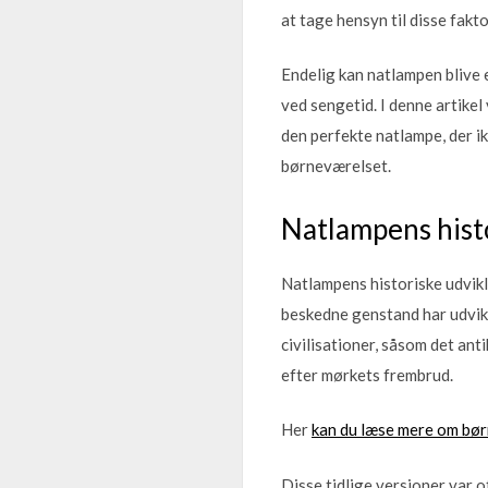
at tage hensyn til disse fakto
Endelig kan natlampen blive e
ved sengetid. I denne artikel
den perfekte natlampe, der i
børneværelset.
Natlampens histo
Natlampens historiske udvikl
beskedne genstand har udviklet
civilisationer, såsom det an
efter mørkets frembrud.
Her
kan du læse mere om bø
Disse tidlige versioner var of