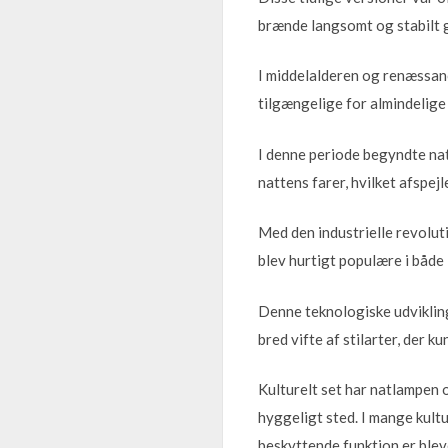
brænde langsomt og stabilt 
I middelalderen og renæssanc
tilgængelige for almindelige
I denne periode begyndte na
nattens farer, hvilket afspej
Med den industrielle revolut
blev hurtigt populære i både
Denne teknologiske udvikling 
bred vifte af stilarter, der 
Kulturelt set har natlampen o
hyggeligt sted. I mange kult
beskyttende funktion er blev