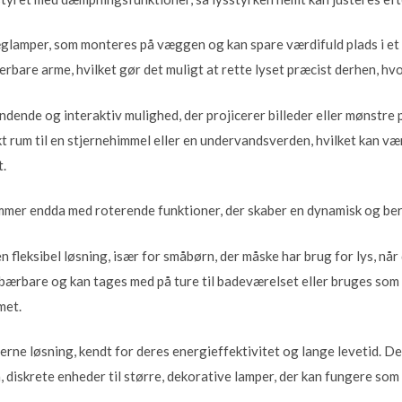
glamper, som monteres på væggen og kan spare værdifuld plads i et 
rbare arme, hvilket gør det muligt at rette lyset præcist derhen, hv
dende og interaktiv mulighed, der projicerer billeder eller mønstre 
t rum til en stjernehimmel eller en undervandsverden, hvilket kan væ
t.
mer endda med roterende funktioner, der skaber en dynamisk og ber
n fleksibel løsning, især for småbørn, der måske har brug for lys, nå
 bærbare og kan tages med på ture til badeværelset eller bruges som
met.
ne løsning, kendt for deres energieffektivitet og lange levetid. De
, diskrete enheder til større, dekorative lamper, der kan fungere som