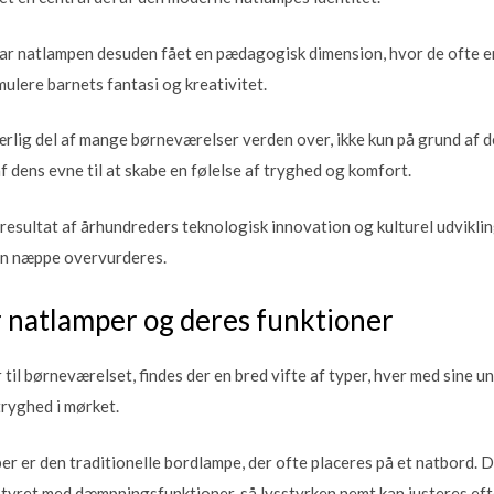
 har natlampen desuden fået en pædagogisk dimension, hvor de ofte 
imulere barnets fantasi og kreativitet.
rlig del af mange børneværelser verden over, ikke kun på grund af d
f dens evne til at skabe en følelse af tryghed og komfort.
esultat af århundreders teknologisk innovation og kulturel udviklin
an næppe overvurderes.
r natlamper og deres funktioner
til børneværelset, findes der en bred vifte af typer, hver med sine u
tryghed i mørket.
er er den traditionelle bordlampe, der ofte placeres på et natbord. D
tyret med dæmpningsfunktioner, så lysstyrken nemt kan justeres eft