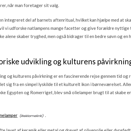
rer, når man foretager sit valg.
n integreret del af barnets aftenritual, hvilket kan hjælpe med at ska
 vil vi udforske natlampens mange facetter og give forældre nyttige 
kke alene skaber tryghed, men også bidrager til en bedre søvn og en
riske udvikling og kulturens påvirknin
ing og kulturens påvirkning er en fascinerende rejse gennem tid og r
 sig fra en simpel lyskilde til et kulturelt ikon i børneværelset. Alle
tikke Egypten og Romerriget, blev små olielamper brugt til at skabe 
rnelamper
.
te lavet af keramik eller metal og drevet af olivenolie eller dyrefedt,