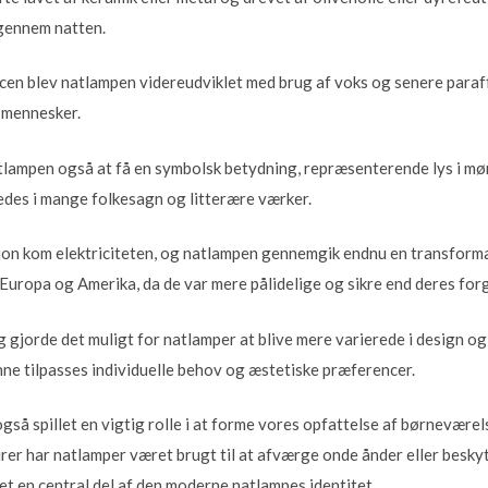
gennem natten.
en blev natlampen videreudviklet med brug af voks og senere paraff
 mennesker.
tlampen også at få en symbolsk betydning, repræsenterende lys i mø
ledes i mange folkesagn og litterære værker.
ion kom elektriciteten, og natlampen gennemgik endnu en transforma
 Europa og Amerika, da de var mere pålidelige og sikre end deres fo
gjorde det muligt for natlamper at blive mere varierede i design og f
kunne tilpasses individuelle behov og æstetiske præferencer.
gså spillet en vigtig rolle i at forme vores opfattelse af børnevære
urer har natlamper været brugt til at afværge onde ånder eller besk
et en central del af den moderne natlampes identitet.