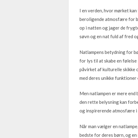
I en verden, hvor mørket kan
beroligende atmosfære for bø
op i natten og jager de fryg
søvn og en nat fuld af fred o
Natlampens betydning for bør
for lys til at skabe en følel
påvirket af kulturelle skikke
med deres unikke funktioner 
Men natlampen er mere end bl
den rette belysning kan forb
og inspirerende atmosfære i 
Når man vælger en natlampe, 
bedste for deres børn, og en