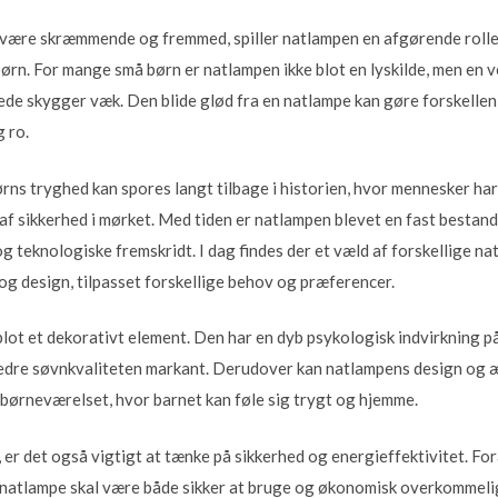
 være skræmmende og fremmed, spiller natlampen en afgørende rolle 
rn. For mange små børn er natlampen ikke blot en lyskilde, men en v
tede skygger væk. Den blide glød fra en natlampe kan gøre forskellen
g ro.
ns tryghed kan spores langt tilbage i historien, hvor mennesker har
se af sikkerhed i mørket. Med tiden er natlampen blevet en fast bestan
 og teknologiske fremskridt. I dag findes der et væld af forskellige n
og design, tilpasset forskellige behov og præferencer.
ot et dekorativt element. Den har en dyb psykologisk indvirkning på 
edre søvnkvaliteten markant. Derudover kan natlampens design og æs
børneværelset, hvor barnet kan føle sig trygt og hjemme.
er det også vigtigt at tænke på sikkerhed og energieffektivitet. For
 natlampe skal være både sikker at bruge og økonomisk overkommelig i