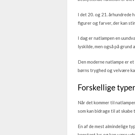
I det 20. og 21. århundrede
figurer og farver, der kan st
I dag er natlampen en uundvæ
lyskilde, men også på grund a
Den moderne natlampe er et r
børns tryghed og velvære k
Forskellige type
Når det kommer til natlamper 
som kan bidrage til at skabe 
En af de mest almindelige typ
konstant lys og kan være uds