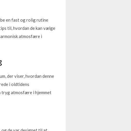
be en fast og rolig rutine
tips til, hvordan de kan vælge
 harmonisk atmosfære i
g
um, der viser, hvordan denne
rede i oldtidens
en tryg atmosfære i hjemmet
 og de var designet til at