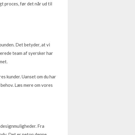
 proces, før det når ud til
bunden. Det betyder, at vi
ikerede team af syersker har
met.
res kunder. Uanset om du har
ine behov. Læs mere om vores
f designmuligheder. Fra
endy. Det er netop denne