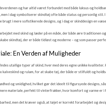
modeverdenen og har altid været forbundet med både luksus og holdbar
, men i dag symboliserer skindtøj ofte både status og personlig stil. I
ve brugt i mere sofistikerede designs, og i dag er skinddesign en væs
rbejdet med skind og læder på en måde, der både ære traditionen og
kabe skindtøj, der er både tidløst og moderne – og som passer perfekt
iale: En Verden af Muligheder
 findes utallige typer af skind, hver med deres egne unikke kvaliteter
x kalveskind og rulam, for at skabe tøj, der både er stilfuldt og holdb
lødhed og smidighed, hvilket gør det ideelt til figursyede designs, så
ere materiale, perfekt til vinterfrakker, hvor komfort og varme er i 
ldbarhed, men det kræver også, at tøjet er korrekt forarbejdet og des