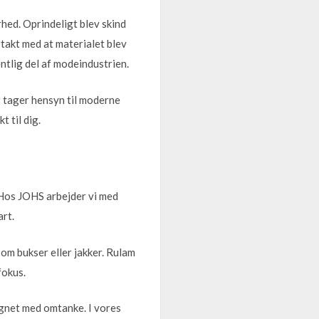
hed. Oprindeligt blev skind
 takt med at materialet blev
entlig del af modeindustrien.
 tager hensyn til moderne
 til dig.
. Hos JOHS arbejder vi med
art.
som bukser eller jakker. Rulam
fokus.
ignet med omtanke. I vores