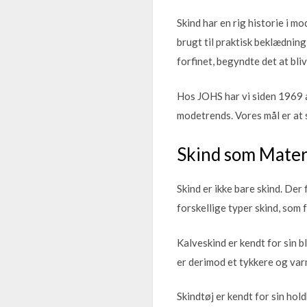
Skind har en rig historie i 
brugt til praktisk beklædning
forfinet, begyndte det at bli
Hos JOHS har vi siden 1969 a
modetrends. Vores mål er at s
Skind som Mater
Skind er ikke bare skind. Der
forskellige typer skind, som f
Kalveskind er kendt for sin b
er derimod et tykkere og varm
Skindtøj er kendt for sin ho