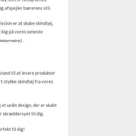
ig afspejler bærerens stil.
ission er at skabe skindtøj,
et kig på vores seneste
.
tand til at levere produkter
rt stykke skindtøj fra vores
 et unikt design, der er skabt
 skræddersyet til dig.
fekt til dig!