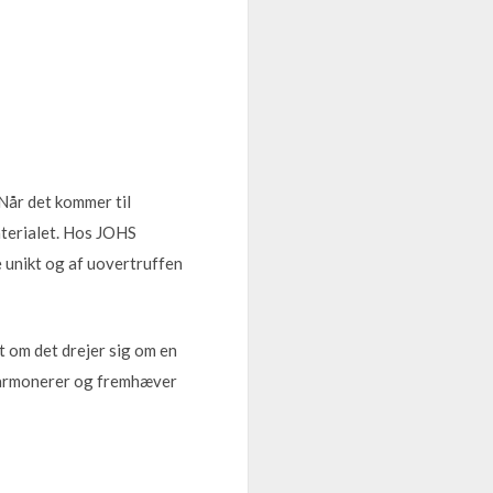
 Når det kommer til
materialet. Hos JOHS
e unikt og af uovertruffen
t om det drejer sig om en
t harmonerer og fremhæver