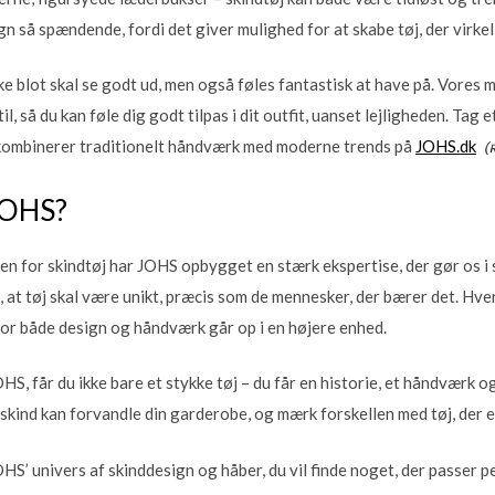
gn så spændende, fordi det giver mulighed for at skabe tøj, der virkel
kke blot skal se godt ud, men også føles fantastisk at have på. Vores m
, så du kan føle dig godt tilpas i dit outfit, uanset lejligheden. Tag 
i kombinerer traditionelt håndværk med moderne trends på
JOHS.dk
JOHS?
en for skindtøj har JOHS opbygget en stærk ekspertise, der gør os i s
på, at tøj skal være unikt, præcis som de mennesker, der bærer det. Hve
or både design og håndværk går op i en højere enhed.
HS, får du ikke bare et stykke tøj – du får en historie, et håndværk og
skind kan forvandle din garderobe, og mærk forskellen med tøj, der er
HS’ univers af skinddesign og håber, du vil finde noget, der passer per