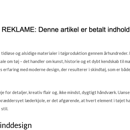
t tidløse og alsidige materialer i tøjproduktion gennem århundreder.
 tale om tøj – det handler om kunst, historie og et dybt kendskab til 
s erfaring med moderne design, der resulterer i skindtøj, som er båd
e for detaljer, kreativ flair og, ikke mindst, dygtigt håndværk. Uanse
 skræddersyet læderkjole, er det afgørende, at hvert element i tøje
stil.
kinddesign