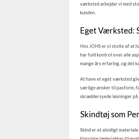
værksted arbejder vi med stor
kunden.
Eget Værksted: 
Hos JOHS er vi stolte af at h
har fuld kontrol over alle as
mange års erfaring, og det k
At have et eget værksted giv
særlige ønsker til pasform, f
skræddersyede løsninger på
Skindtøj som Per
Skind er et alsidigt material
klassiske læderjakker til mo