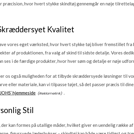
 præcision, hvor hvert stykke skindtøj gennemgår en nøje tilrettelagt
Skræddersyet Kvalitet
ave vores eget værksted, hvor hvert stykke tøj bliver fremstillet fra 
pekter af produktionen, fra valg af skind til sidste detalje. Vores ded
an ses i de færdige produkter, hvor hver søm og detalje er nøje udfor
er os også muligheden for at tilbyde skræddersyede løsninger til vo
arve eller materiale, kan vi tilpasse tøjet, så det passer præcis til d
JOHS’ hjemmeside
.
sonlig Stil
e, der kan formes på utallige måder, hvilket giver en uendelig række a
derne, figursyede læderbukser – skindtøj kan både være tidløst og tr