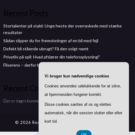
Recent Posts
Stortalenter på stald: Unge heste der overraskede med stærke
resultater
Sådan slipper du for fremvisninger af en bil med fejl
Defekt bil stående ubrugt? Få den solgt nemt
Privatliv på spil: Hvad afslører din telefonoplysning?
Fliserens – derfor bør du give terrassen en forårskur
Vi bruger kun nødvendige cookies
Recent Comments
Cookies anvendes udelukkende for at sikre,
at hjemmesiden fungerer korrekt.
Der er ingen kommentarer at vise.
Disse cookies sættes af os og slettes
automatisk, når din session slutter eller efter
kort tid.
© 2026 Reallifetests.dk
| Theme by
SuperbThemes
OK