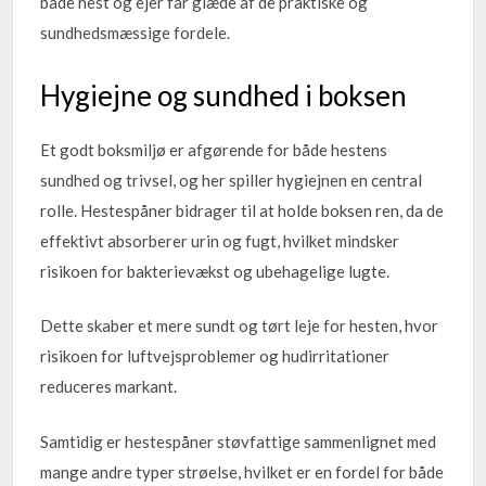
både hest og ejer får glæde af de praktiske og
sundhedsmæssige fordele.
Hygiejne og sundhed i boksen
Et godt boksmiljø er afgørende for både hestens
sundhed og trivsel, og her spiller hygiejnen en central
rolle. Hestespåner bidrager til at holde boksen ren, da de
effektivt absorberer urin og fugt, hvilket mindsker
risikoen for bakterievækst og ubehagelige lugte.
Dette skaber et mere sundt og tørt leje for hesten, hvor
risikoen for luftvejsproblemer og hudirritationer
reduceres markant.
Samtidig er hestespåner støvfattige sammenlignet med
mange andre typer strøelse, hvilket er en fordel for både