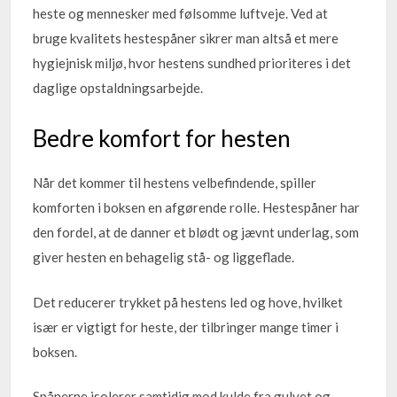
heste og mennesker med følsomme luftveje. Ved at
bruge kvalitets hestespåner sikrer man altså et mere
hygiejnisk miljø, hvor hestens sundhed prioriteres i det
daglige opstaldningsarbejde.
Bedre komfort for hesten
Når det kommer til hestens velbefindende, spiller
komforten i boksen en afgørende rolle. Hestespåner har
den fordel, at de danner et blødt og jævnt underlag, som
giver hesten en behagelig stå- og liggeflade.
Det reducerer trykket på hestens led og hove, hvilket
især er vigtigt for heste, der tilbringer mange timer i
boksen.
Spånerne isolerer samtidig mod kulde fra gulvet og