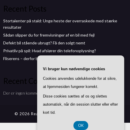
Recent Posts
Stortalenter på stald: Unge heste der overraskede med stærke
resultater
Sådan slipper du for fremvisninger af en bil med fejl
Defekt bil stående ubrugt? Få den solgt nemt
Privatliv på spil: Hvad afslører din telefonoplysning?
Fliserens – derfor bør du give terrassen en forårskur
Vi bruger kun nødvendige cookies
Recent Comments
Cookies anvendes udelukkende for at sikre,
at hjemmesiden fungerer korrekt.
Der er ingen kommentarer at vise.
Disse cookies sættes af os og slettes
automatisk, når din session slutter eller efter
kort tid.
© 2026 Reallifetests.dk
| Theme by
SuperbThemes
OK