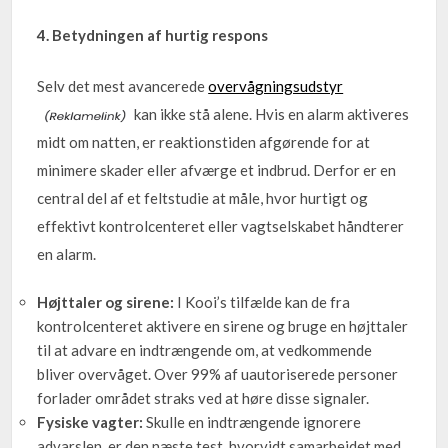
4. Betydningen af hurtig respons
Selv det mest avancerede
overvågningsudstyr
kan ikke stå alene. Hvis en alarm aktiveres
midt om natten, er reaktionstiden afgørende for at
minimere skader eller afværge et indbrud. Derfor er en
central del af et feltstudie at måle, hvor hurtigt og
effektivt kontrolcenteret eller vagtselskabet håndterer
en alarm.
Højttaler og sirene:
I Kooi’s tilfælde kan de fra
kontrolcenteret aktivere en sirene og bruge en højttaler
til at advare en indtrængende om, at vedkommende
bliver overvåget. Over 99% af uautoriserede personer
forlader området straks ved at høre disse signaler.
Fysiske vagter:
Skulle en indtrængende ignorere
advarslen, er den næste test, hvorvidt samarbejdet med