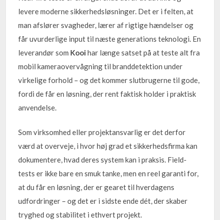
levere moderne sikkerhedsløsninger. Det er i felten, at
man afslører svagheder, lærer af rigtige hændelser og
får uvurderlige input til næste generations teknologi. En
leverandør som
Kooi
har længe satset på at teste alt fra
mobil kameraovervågning til branddetektion under
virkelige forhold – og det kommer slutbrugerne til gode,
fordi de får en løsning, der rent faktisk holder i praktisk
anvendelse.
Som virksomhed eller projektansvarlig er det derfor
værd at overveje, i hvor høj grad et sikkerhedsfirma kan
dokumentere, hvad deres system kan i praksis. Field-
tests er ikke bare en smuk tanke, men en reel garanti for,
at du får en løsning, der er gearet til hverdagens
udfordringer – og det er i sidste ende dét, der skaber
tryghed og stabilitet i ethvert projekt.