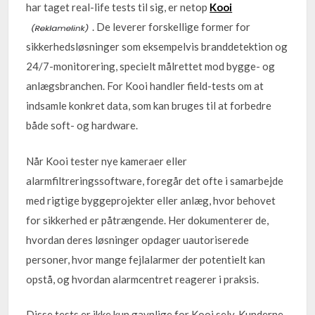
har taget real-life tests til sig, er netop
Kooi
. De leverer forskellige former for
sikkerhedsløsninger som eksempelvis branddetektion og
24/7-monitorering, specielt målrettet mod bygge- og
anlægsbranchen. For Kooi handler field-tests om at
indsamle konkret data, som kan bruges til at forbedre
både soft- og hardware.
Når Kooi tester nye kameraer eller
alarmfiltreringssoftware, foregår det ofte i samarbejde
med rigtige byggeprojekter eller anlæg, hvor behovet
for sikkerhed er påtrængende. Her dokumenterer de,
hvordan deres løsninger opdager uautoriserede
personer, hvor mange fejlalarmer der potentielt kan
opstå, og hvordan alarmcentret reagerer i praksis.
Disse tests er ikke kun gavnlige for Kooi selv. Kunderne