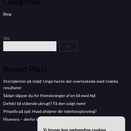
Categories
Blog
Søg
Søg
Recent Posts
Stortalenter på stald: Unge heste der overraskede med stærke
resultater
Sådan slipper du for fremvisninger af en bil med fejl
Defekt bil stående ubrugt? Få den solgt nemt
Privatliv på spil: Hvad afslører din telefonoplysning?
Fliserens – derfor bør du give terrassen en forårskur
Vi bruger kun nødvendige cookies