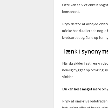
Ofte kan selv ét enkelt bogst
konsonant.
Prøv derfor at arbejde videre
måske har du allerede nogle 
krydsordet og åbne op for nye
Tænk i synonymer
Når du sidder fast i en kryd
nemlig bygget op omkring syn
vinkler.
Du kan læse meget mere om 
Prøv at omskrive ledetråden
betydning eller et kendt udtr