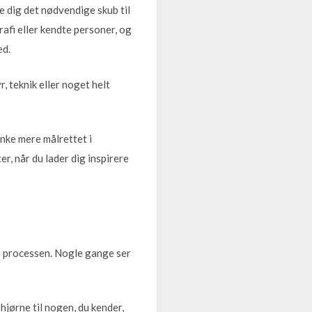
 dig det nødvendige skub til
fi eller kendte personer, og
ed.
 teknik eller noget helt
ænke mere målrettet i
r, når du lader dig inspirere
 i processen. Nogle gange ser
 hjørne til nogen, du kender,