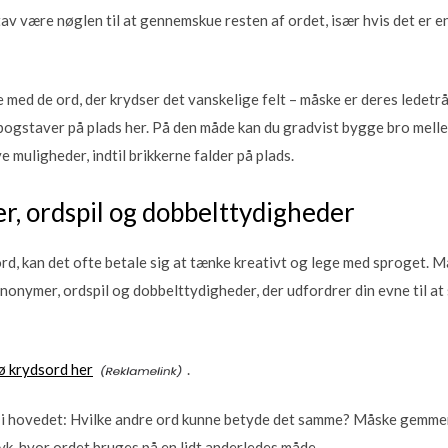
av være nøglen til at gennemskue resten af ordet, især hvis det er en
 med de ord, der krydser det vanskelige felt – måske er deres ledetrå
bogstaver på plads her. På den måde kan du gradvist bygge bro melle
 muligheder, indtil brikkerne falder på plads.
, ordspil og dobbelttydigheder
sord, kan det ofte betale sig at tænke kreativt og lege med sproget
onymer, ordspil og dobbelttydigheder, der udfordrer din evne til at 
ø krydsord her
.
 i hovedet: Hvilke andre ord kunne betyde det samme? Måske gemmer 
yk, hvor ordet bruges på en lidt anderledes måde.