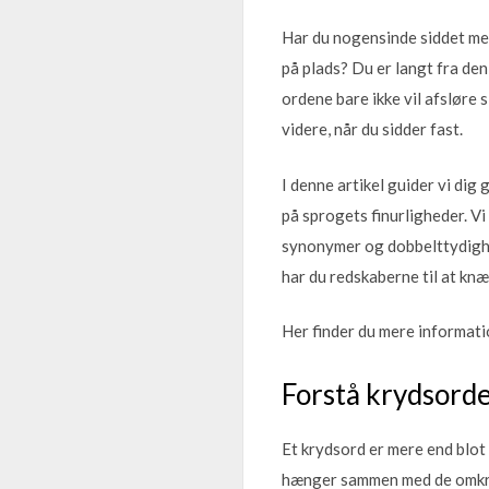
Har du nogensinde siddet med 
på plads? Du er langt fra de
ordene bare ikke vil afsløre 
videre, når du sidder fast.
I denne artikel guider vi di
på sprogets finurligheder. V
synonymer og dobbelttydighed
har du redskaberne til at kn
Her finder du mere informat
Forstå krydsorde
Et krydsord er mere end blot e
hænger sammen med de omkrin