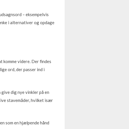
 udsagnsord – eksempelvis
ænke i alternativer og opdage
 at komme videre. Der findes
ige ord, der passer ind i
give dig nye vinkler på en
tive stavemåder, hvilket især
 men som en hjælpende hånd