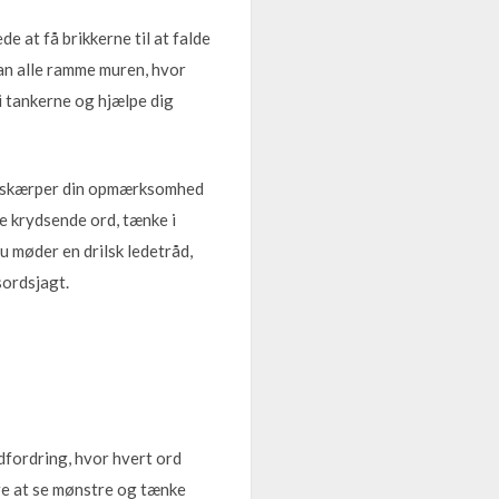
e at få brikkerne til at falde
kan alle ramme muren, hvor
 i tankerne og hjælpe dig
 og skærper din opmærksomhed
e krydsende ord, tænke i
 møder en drilsk ledetråd,
sordsjagt.
udfordring, hvor hvert ord
re at se mønstre og tænke