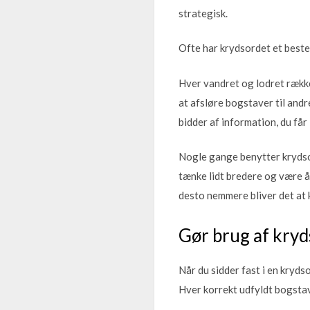
strategisk.
Ofte har krydsordet et bestem
Hver vandret og lodret række
at afsløre bogstaver til and
bidder af information, du får
Nogle gange benytter krydsor
tænke lidt bredere og være åb
desto nemmere bliver det at 
Gør brug af kry
Når du sidder fast i en kryds
Hver korrekt udfyldt bogstav 