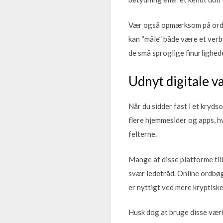
Vær også opmærksom på ord, 
kan “måle” både være et verb
de små sproglige finurlighede
Udnyt digitale v
Når du sidder fast i et kryds
flere hjemmesider og apps, hv
felterne.
Mange af disse platforme til
svær ledetråd. Online ordbøge
er nyttigt ved mere kryptisk
Husk dog at bruge disse vær