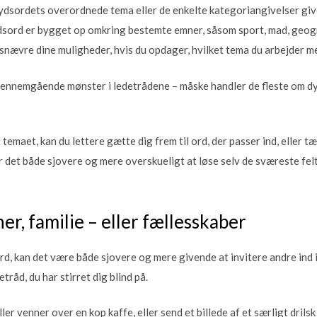
ydsordets overordnede tema eller de enkelte kategoriangivelser give
sord er bygget op omkring bestemte emner, såsom sport, mad, geogra
dsnævre dine muligheder, hvis du opdager, hvilket tema du arbejder m
gennemgående mønster i ledetrådene – måske handler de fleste om dyr,
 temaet, kan du lettere gætte dig frem til ord, der passer ind, eller t
det både sjovere og mere overskueligt at løse selv de sværeste felte
er, familie – eller fællesskaber
sord, kan det være både sjovere og mere givende at invitere andre ind
tråd, du har stirret dig blind på.
er venner over en kop kaffe, eller send et billede af et særligt drilsk