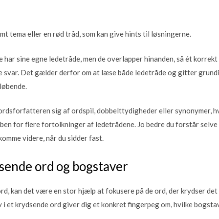
t tema eller en rød tråd, som kan give hints til løsningerne.
 har sine egne ledetråde, men de overlapper hinanden, så ét korrekt 
re svar. Det gælder derfor om at læse både ledetråde og gitter grund
 løbende.
dsforfatteren sig af ordspil, dobbelttydigheder eller synonymer, hvi
en for flere fortolkninger af ledetrådene. Jo bedre du forstår selve s
komme videre, når du sidder fast.
dsende ord og bogstaver
ord, kan det være en stor hjælp at fokusere på de ord, der krydser det 
i et krydsende ord giver dig et konkret fingerpeg om, hvilke bogstav