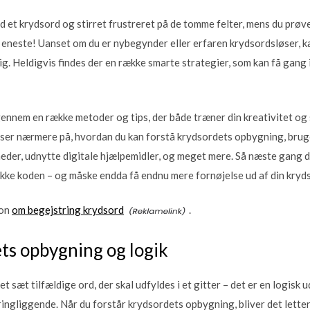
et krydsord og stirret frustreret på de tomme felter, mens du prøved
n eneste! Uanset om du er nybegynder eller erfaren krydsordsløser, 
sig. Heldigvis findes der en række smarte strategier, som kan få gang
g gennem en række metoder og tips, der både træner din kreativitet
i ser nærmere på, hvordan du kan forstå krydsordets opbygning, brug
er, udnytte digitale hjælpemidler, og meget mere. Så næste gang du
ække koden – og måske endda få endnu mere fornøjelse ud af din kryd
ion
om begejstring krydsord
.
ts opbygning og logik
t sæt tilfældige ord, der skal udfyldes i et gitter – det er en logisk 
gliggende. Når du forstår krydsordets opbygning, bliver det lette