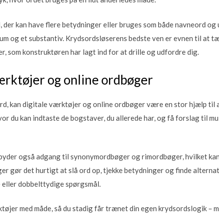
der kan have flere betydninger eller bruges som både navneord og
um og et substantiv. Krydsordsløserens bedste ven er evnen til at t
r, som konstruktøren har lagt ind for at drille og udfordre dig.
ærktøjer og online ordbøger
ord, kan digitale værktøjer og online ordbøger være en stor hjælp til
or du kan indtaste de bogstaver, du allerede har, og få forslag til mul
byder også adgang til synonymordbøger og rimordbøger, hvilket kan 
r gør det hurtigt at slå ord op, tjekke betydninger og finde alterna
e eller dobbelttydige spørgsmål.
ktøjer med måde, så du stadig får trænet din egen krydsordslogik –