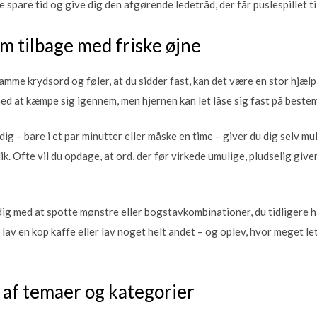
 spare tid og give dig den afgørende ledetråd, der får puslespillet til
m tilbage med friske øjne
amme krydsord og føler, at du sidder fast, kan det være en stor hjælp
med at kæmpe sig igennem, men hjernen kan let låse sig fast på best
ig – bare i et par minutter eller måske en time – giver du dig selv mu
lik. Ofte vil du opdage, at ord, der før virkede umulige, pludselig giv
dig med at spotte mønstre eller bogstavkombinationer, du tidligere 
r, lav en kop kaffe eller lav noget helt andet – og oplev, hvor meget l
e af temaer og kategorier