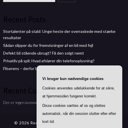
Recent Posts
Stortalenter på stald: Unge heste der overraskede med stærke
resultater
Sådan slipper du for fremvisninger af en bil med fejl
Defekt bil stående ubrugt? Få den solgt nemt
Privatliv på spil: Hvad afslører din telefonoplysning?
Fliserens – derfor bør du give terrassen en forårskur
Vi bruger kun nødvendige cookies
Recent Comments
Cookies anvendes udelukkende for at sikre,
at hjemmesiden fungerer korrekt.
Der er ingen kommentarer at vise.
Disse cookies sættes af os og slettes
automatisk, når din session slutter eller efter
kort tid.
© 2026 Reallifetests.dk
| Theme by
SuperbThemes