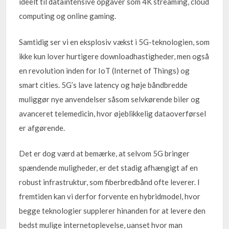
ideelt til dataintensive opgaver som 4K streaming, cloud
computing og online gaming.
Samtidig ser vi en eksplosiv vækst i 5G-teknologien, som
ikke kun lover hurtigere downloadhastigheder, men også
en revolution inden for IoT (Internet of Things) og
smart cities. 5G’s lave latency og høje båndbredde
muliggør nye anvendelser såsom selvkørende biler og
avanceret telemedicin, hvor øjeblikkelig dataoverførsel
er afgørende.
Det er dog værd at bemærke, at selvom 5G bringer
spændende muligheder, er det stadig afhængigt af en
robust infrastruktur, som fiberbredbånd ofte leverer. I
fremtiden kan vi derfor forvente en hybridmodel, hvor
begge teknologier supplerer hinanden for at levere den
bedst mulige internetoplevelse, uanset hvor man