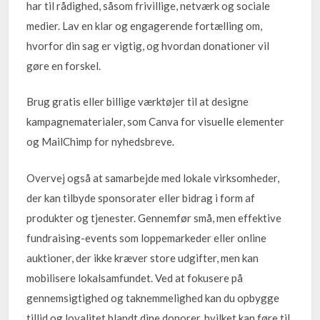
har til rådighed, såsom frivillige, netværk og sociale
medier. Lav en klar og engagerende fortælling om,
hvorfor din sag er vigtig, og hvordan donationer vil
gøre en forskel.
Brug gratis eller billige værktøjer til at designe
kampagnematerialer, som Canva for visuelle elementer
og MailChimp for nyhedsbreve.
Overvej også at samarbejde med lokale virksomheder,
der kan tilbyde sponsorater eller bidrag i form af
produkter og tjenester. Gennemfør små, men effektive
fundraising-events som loppemarkeder eller online
auktioner, der ikke kræver store udgifter, men kan
mobilisere lokalsamfundet. Ved at fokusere på
gennemsigtighed og taknemmelighed kan du opbygge
tillid og loyalitet blandt dine donorer, hvilket kan føre til